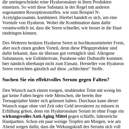
die uneingeschränkt reine Hyaluronsäure in ihren Produkten
einsetzen. So wird diese Substanz in der Regel mit anderen
sogenannten Resorptionsstoffen, wie zum Beispiel N-
Acetylglucosamin, kombiniert. Hierbei handelt es sich, um eine
Vorstufe von Hyaluron. Wobei die Kombination dann dafür
verantwortlich ist, dass die Seren schneller, wie besser in die Haut
eindringen können.
Des Weiteren besitzen Hyaluron Seren in hochkonzentrierter Form,
aber noch einen großen Vorteil, denn diese Pflegeprodukte sind
dafür bekannt, dass sie überaus gut verträglich sind. Allergene
Substanzen, wie Erdölderivate, Parabene oder Duftstoffe kommen
hier nämlich überhaupt nicht zum Einsatz. Hersteller von Hyaluron
Seren verzichten gänzlich auf diese „schlechten“ Stoffe.
Suchen Sie ein effektvolles Serum gegen Falten?
Den Wunsch nach einem rosigen, strahlenden Teint mit wenig bis
gar keine Falten hegen viele Menschen, die bereits ihre
Teenagerjahre hinter sich gelassen haben. Durchaus kann dieser
Wunsch sogar ohne viel Zeit oder Geld investieren zu müssen in
Erfüllung gehen, denn ein Hyaluronsäure Serum ist ohne Frage ein
wirkungsvolles Anti-Aging Mittel
gegen schlaffe, faltenreiche
Hautpartien. Schon ein paar wenige Tropfen am Morgen, wie am
Abend sorgen dafür, dass die Wirkungskraft des Serums sich voll