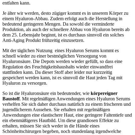
entfalten kann.
Je älter wir werden, desto zügiger kommt es in unserem Körper zu
einem Hyaluron-Abbau. Zudem erfolgt auch die Herstellung in
bedeutend geringeren Mengen. Da sowohl die verminderte
Produktion, als auch der schnellere Abbau von Hyaluron bereits ab
dem 25. Lebensjahr beginnt, ist es durchaus sinnvoll ein solches
Anti-Aging Produkt frühzeitig einzusetzen.
Mit der täglichen Nutzung eines Hyaluron Serums kommt es
schnell wieder zu einer bestmöglichen Versorgung von
Hyaluronsäure. Die Depots werden wieder gefüllt, so dass eine
Regulation des Feuchtigkeitshaushalts wieder einwandfrei
stattfinden kann. Da dieser Stoff aber leider nur kurzzeitig
gespeichert werden kann, ist es sinnvoll die Haut jeden Tag mit
Hyaluron zu versorgen.
So ist die Hyaluronsäure ein bedeutender, wie
körpereigner
Baustoff
. Mit regelmäßigen Anwendungen eines Hyaluron Serums
verhelfen Sie sich daher durchaus natürlich zu einem frischeren und
jugendlicherem Aussehen. Sie erhalten mit regelmäßigen
Anwendungen eine elastischere Haut, eine geringere Faltentiefe und
ein ebenmäßigeres Hautbild. Um diese grandiosen Effekte zu
erhalten, müssen Sie sich weder in die Hände eines
Schönheitschirurgen begeben, noch stundenlang irgendwelche