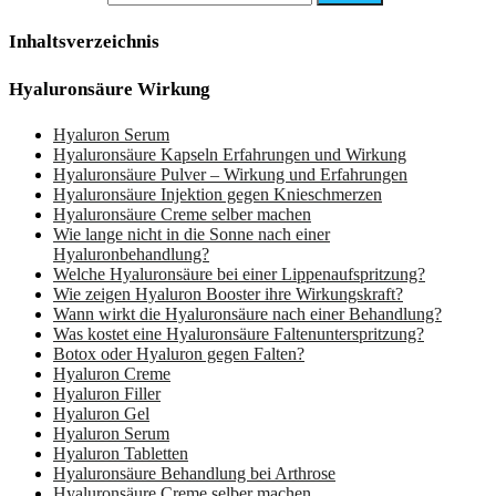
Inhaltsverzeichnis
Hyaluronsäure Wirkung
Hyaluron Serum
Hyaluronsäure Kapseln Erfahrungen und Wirkung
Hyaluronsäure Pulver – Wirkung und Erfahrungen
Hyaluronsäure Injektion gegen Knieschmerzen
Hyaluronsäure Creme selber machen
Wie lange nicht in die Sonne nach einer
Hyaluronbehandlung?
Welche Hyaluronsäure bei einer Lippenaufspritzung?
Wie zeigen Hyaluron Booster ihre Wirkungskraft?
Wann wirkt die Hyaluronsäure nach einer Behandlung?
Was kostet eine Hyaluronsäure Faltenunterspritzung?
Botox oder Hyaluron gegen Falten?
Hyaluron Creme
Hyaluron Filler
Hyaluron Gel
Hyaluron Serum
Hyaluron Tabletten
Hyaluronsäure Behandlung bei Arthrose
Hyaluronsäure Creme selber machen