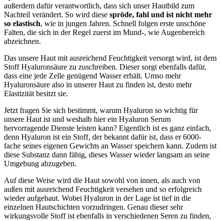
außerdem dafür verantwortlich, dass sich unser Hautbild zum
Nachteil verändert. So wird diese
spröde, fahl und ist nicht mehr
so elastisch
, wie in jungen Jahren. Schnell folgen erste unschöne
Falten, die sich in der Regel zuerst im Mund-, wie Augenbereich
abzeichnen.
Das unsere Haut mit ausreichend Feuchtigkeit versorgt wird, ist dem
Stoff Hyaluronsäure zu zuschreiben. Dieser sorgt ebenfalls dafür,
dass eine jede Zelle genügend Wasser erhält. Umso mehr
Hyaluronsäure also in unserer Haut zu finden ist, desto mehr
Elastizität besitzt sie.
Jetzt fragen Sie sich bestimmt, warum Hyaluron so wichtig für
unsere Haut ist und weshalb hier ein Hyaluron Serum
hervorragende Dienste leisten kann? Eigentlich ist es ganz einfach,
denn Hyaluron ist ein Stoff, der bekannt dafür ist, dass er 6000-
fache seines eigenen Gewichts an Wasser speichern kann. Zudem ist
diese Substanz dann fähig, dieses Wasser wieder langsam an seine
Umgebung abzugeben.
Auf diese Weise wird die Haut sowohl von innen, als auch von
außen mit ausreichend Feuchtigkeit versehen und so erfolgreich
wieder aufgebaut. Wobei Hyaluron in der Lage ist tief in die
einzelnen Hautschichten vorzudringen. Genau dieser sehr
wirkungsvolle Stoff ist ebenfalls in verschiedenen Seren zu finden,