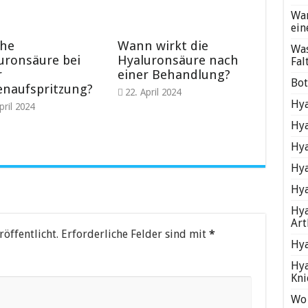
Wan
ein
che
Wann wirkt die
Was
uronsäure bei
Hyaluronsäure nach
Fal
r
einer Behandlung?
Bot
enaufspritzung?
22. April 2024
Hya
pril 2024
Hya
Hya
Hya
Hya
Hya
Art
öffentlicht.
Erforderliche Felder sind mit
*
Hya
Hya
Kni
Wo 