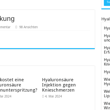
rkung
Hyal
mmentar
98 Ansichten
Hya
Hya
un
Hya
Erf
Hya
Kni
Hya
kostet eine
Hyaluronsäure
Wie
Hy
uronsäure
Injektion gegen
enunterspritzung?
Knieschmerzen
Wel
Lip
Mai 2024
4. Mai 2024
Wie
Wir