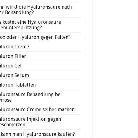
n wirkt die Hyaluronsäure nach
er Behandlung?
 kostet eine Hyaluronsäure
tenunterspritzung?
ox oder Hyaluron gegen Falten?
luron Creme
luron Filler
luron Gel
luron Serum
luron Tabletten
luronsäure Behandlung bei
hrose
luronsäure Creme selber machen
luronsäure Injektion gegen
eschmerzen
kann man Hyaluronsäure kaufen?